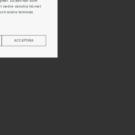
syftet. Du kan när som
det nedre vänstra hörnet
 och andra tekniska
ACCEPTERA