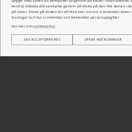
uppge vilka syften du samtycker till genom att klicka i rutan bredvid 
helst ta tillbaka ditt samtycke genom att klicka på den lilla ikonen i 
på sidan. Klicka på länken för att läsa mer om hur vi använder kakor
lösningar och hur vi inhämtar och behandlar personuppgifter.
Läs mer om
cookiepolicy
.
JAG ACCEPTERAR INTE
SPARA INSTÄLLNINGAR