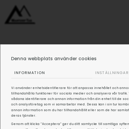
HEM
OM OSS
PAPPTAK
KON
Denna webbplats använder cookies
INFORMATION
INSTÄLLNINGAR
Vi använder enhetsidentifierare för att anpassa innehållet och anno
tillhandahålla funktioner för sociala medier och analysera vår trafik
sådana identifierare och annan information från din enhet till de s
och analysföretag som vi samarbetar med. Dessa kan i sin tur kom
annan information som du har tillhandahållit eller som de har samlat
deras tjänster.
Genom att klicka ”Acceptera” ger du ditt samtycke till samtliga syften