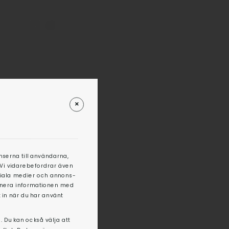
TAKT
Https://www.facebook.com/profile.php?id=100063470349810
Https://www.instagram.com/mantorptak/
nserna till användarna,
. Vi vidarebefordrar även
ociala medier och annons-
binera informationen med
 in när du har använt
. Du kan också välja att